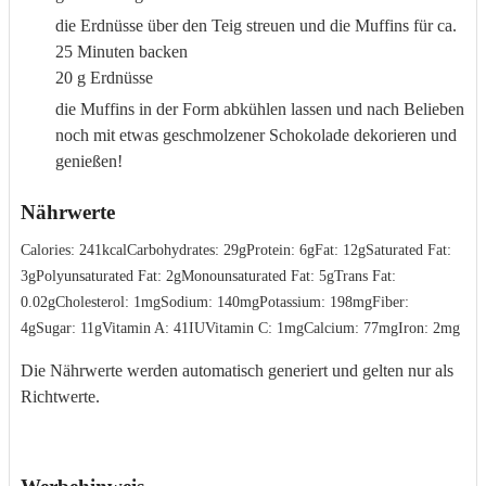
die Erdnüsse über den Teig streuen und die Muffins für ca.
25 Minuten backen
20 g Erdnüsse
die Muffins in der Form abkühlen lassen und nach Belieben
noch mit etwas geschmolzener Schokolade dekorieren und
genießen!
Nährwerte
Calories:
241
kcal
Carbohydrates:
29
g
Protein:
6
g
Fat:
12
g
Saturated Fat:
3
g
Polyunsaturated Fat:
2
g
Monounsaturated Fat:
5
g
Trans Fat:
0.02
g
Cholesterol:
1
mg
Sodium:
140
mg
Potassium:
198
mg
Fiber:
4
g
Sugar:
11
g
Vitamin A:
41
IU
Vitamin C:
1
mg
Calcium:
77
mg
Iron:
2
mg
Die Nährwerte werden automatisch generiert und gelten nur als
Richtwerte.