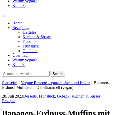
Warum vegan?
Kontakt
Home
Rezepte
Show
Deftiges
sub
Kuchen & Süsses
menu
Desserts
Frühstück
Getränke
Über mich
Warum vegan?
Kontakt
Startseite
»
Vegane Rezepte – ganz einfach und lecker
»
Bananen-
Erdnuss-Muffins mit Dattelkaramell (vegan)
28. Juli 2023
Desserts
,
Frühstück
,
Gebäck
,
Kuchen & Süsses
,
Rezepte
Bananen-Erdnuss-Muffins mit