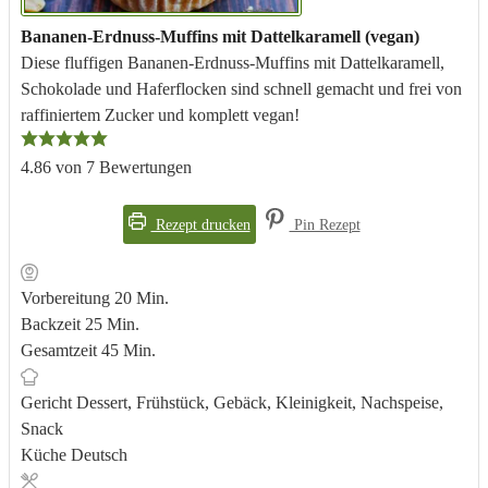
Bananen-Erdnuss-Muffins mit Dattelkaramell (vegan)
Diese fluffigen Bananen-Erdnuss-Muffins mit Dattelkaramell,
Schokolade und Haferflocken sind schnell gemacht und frei von
raffiniertem Zucker und komplett vegan!
4.86
von
7
Bewertungen
Rezept drucken
Pin Rezept
Minuten
Vorbereitung
20
Min.
Minuten
Backzeit
25
Min.
Minuten
Gesamtzeit
45
Min.
Gericht
Dessert, Frühstück, Gebäck, Kleinigkeit, Nachspeise,
Snack
Küche
Deutsch