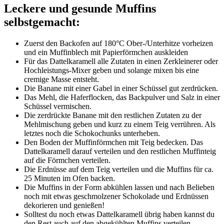
Leckere und gesunde Muffins
selbstgemacht:
Zuerst den Backofen auf 180°C Ober-/Unterhitze vorheizen
und ein Muffinblech mit Papierförmchen auskleiden
Für das Dattelkaramell alle Zutaten in einen Zerkleinerer oder
Hochleistungs-Mixer geben und solange mixen bis eine
cremige Masse entsteht.
Die Banane mit einer Gabel in einer Schüssel gut zerdrücken.
Das Mehl, die Haferflocken, das Backpulver und Salz in einer
Schüssel vermischen.
Die zerdrückte Banane mit den restlichen Zutaten zu der
Mehlmischung geben und kurz zu einem Teig verrühren. Als
letztes noch die Schokochunks unterheben.
Den Boden der Muffinförmchen mit Teig bedecken. Das
Dattelkaramell darauf verteilen und den restlichen Muffinteig
auf die Förmchen verteilen.
Die Erdnüsse auf dem Teig verteilen und die Muffins für ca.
25 Minuten im Ofen backen.
Die Muffins in der Form abkühlen lassen und nach Belieben
noch mit etwas geschmolzener Schokolade und Erdnüssen
dekorieren und genießen!
Solltest du noch etwas Dattelkaramell übrig haben kannst du
den Rest auch auf den abgekühlten Muffins verteilen.