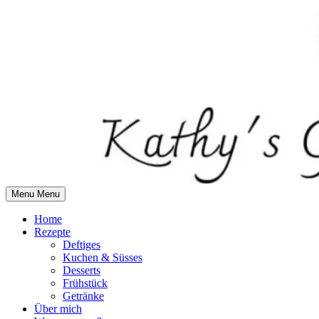
Skip
to
content
Menu
Menu
Home
Rezepte
Deftiges
Kuchen & Süsses
Desserts
Frühstück
Getränke
Über mich