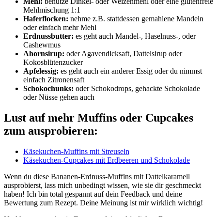
Mehl:
benutze Dinkel- oder Weizenmehl oder eine glutenfreie
Mehlmischung 1:1
Haferflocken:
nehme z.B. stattdessen gemahlene Mandeln
oder einfach mehr Mehl
Erdnussbutter:
es geht auch Mandel-, Haselnuss-, oder
Cashewmus
Ahornsirup:
oder Agavendicksaft, Dattelsirup oder
Kokosblütenzucker
Apfelessig:
es geht auch ein anderer Essig oder du nimmst
einfach Zitronensaft
Schokochunks:
oder Schokodrops, gehackte Schokolade
oder Nüsse gehen auch
Lust auf mehr Muffins oder Cupcakes
zum ausprobieren:
Käsekuchen-Muffins mit Streuseln
Käsekuchen-Cupcakes mit Erdbeeren und Schokolade
Wenn du diese Bananen-Erdnuss-Muffins mit Dattelkaramell
ausprobierst, lass mich unbedingt wissen, wie sie dir geschmeckt
haben! Ich bin total gespannt auf dein Feedback und deine
Bewertung zum Rezept. Deine Meinung ist mir wirklich wichtig!