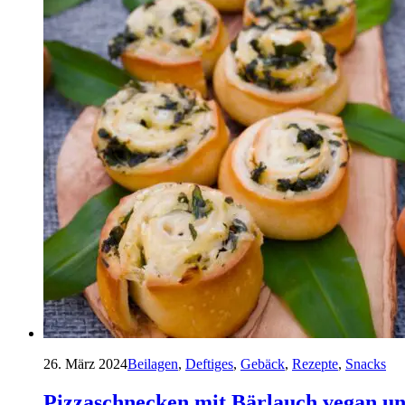
26. März 2024
Beilagen
,
Deftiges
,
Gebäck
,
Rezepte
,
Snacks
Pizzaschnecken mit Bärlauch vegan un