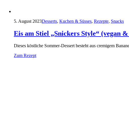
5. August 2023
Desserts
,
Kuchen & Süsses
,
Rezepte
,
Snacks
Eis am Stiel „Snickers Style“ (vegan &
Dieses köstliche Sommer-Dessert besteht aus cremigem Bananen
Zum Rezept