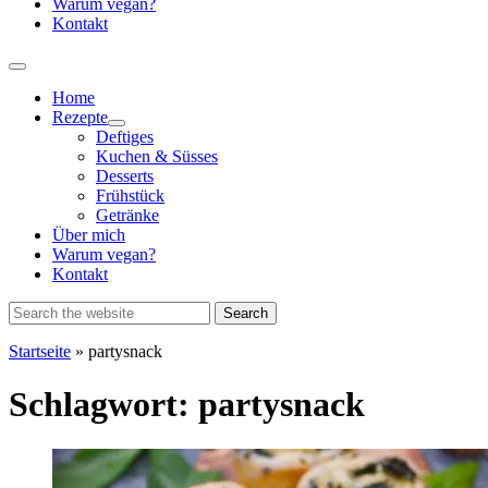
Warum vegan?
Kontakt
Home
Rezepte
Show
Deftiges
sub
Kuchen & Süsses
menu
Desserts
Frühstück
Getränke
Über mich
Warum vegan?
Kontakt
Startseite
»
partysnack
Schlagwort:
partysnack