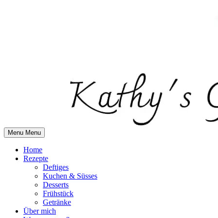
Skip
to
content
Menu
Menu
Home
Rezepte
Deftiges
Kuchen & Süsses
Desserts
Frühstück
Getränke
Über mich