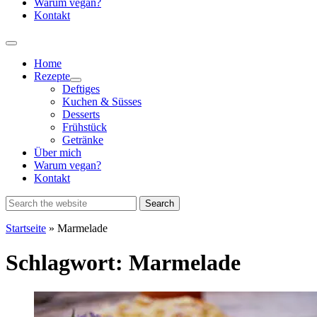
Warum vegan?
Kontakt
Home
Rezepte
Show
Deftiges
sub
Kuchen & Süsses
menu
Desserts
Frühstück
Getränke
Über mich
Warum vegan?
Kontakt
Startseite
»
Marmelade
Schlagwort:
Marmelade