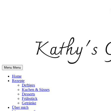
Skip
to
content
Menu
Menu
Home
Rezepte
Deftiges
Kuchen & Süsses
Desserts
Frühstück
Getränke
Über mich