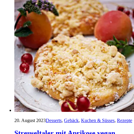
20. August 2023
Desserts
,
Gebäck
,
Kuchen & Süsses
,
Rezepte
Streuseltaler mit Aprikose vegan