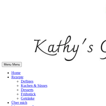
Skip
to
content
Menu
Menu
Home
Rezepte
Deftiges
Kuchen & Süsses
Desserts
Frühstück
Getränke
Über mich