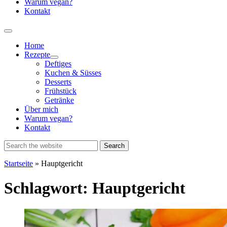
Warum vegan?
Kontakt
Home
Rezepte
Show
Deftiges
sub
Kuchen & Süsses
menu
Desserts
Frühstück
Getränke
Über mich
Warum vegan?
Kontakt
Startseite
»
Hauptgericht
Schlagwort:
Hauptgericht