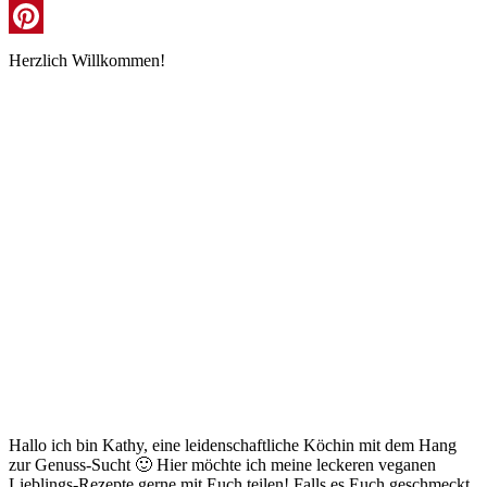
Instagram
Pinterest
Herzlich Willkommen!
Hallo ich bin Kathy, eine leidenschaftliche Köchin mit dem Hang
zur Genuss-Sucht 🙂 Hier möchte ich meine leckeren veganen
Lieblings-Rezepte gerne mit Euch teilen! Falls es Euch geschmeckt