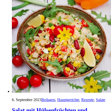
6. September 2023
Beilagen
,
Hauptgerichte
,
Rezepte
,
Salate
Salat mit Hülsenfrüchten und