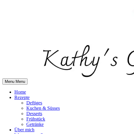
Skip
to
content
Menu
Menu
Home
Rezepte
Deftiges
Kuchen & Süsses
Desserts
Frühstück
Getränke
Über mich