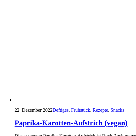
22. Dezember 2022
Deftiges
,
Frühstück
,
Rezepte
,
Snacks
Paprika-Karotten-Aufstrich (vegan)
Dieser vegane Paprika-Karotten-Aufstrich ist Ruck Zuck gemach