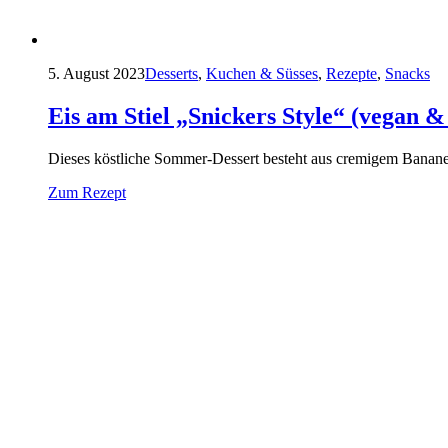
5. August 2023
Desserts
,
Kuchen & Süsses
,
Rezepte
,
Snacks
Eis am Stiel „Snickers Style“ (vegan &
Dieses köstliche Sommer-Dessert besteht aus cremigem Bananen
Zum Rezept