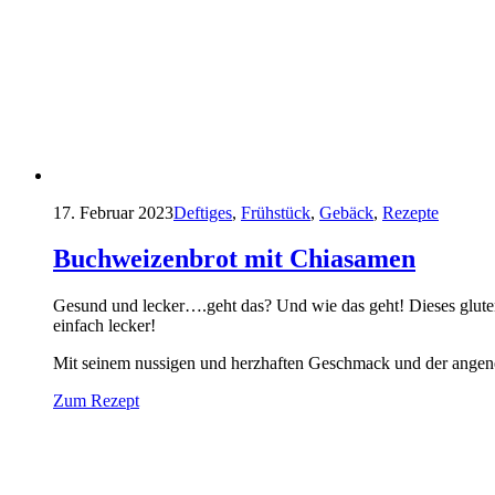
17. Februar 2023
Deftiges
,
Frühstück
,
Gebäck
,
Rezepte
Buchweizenbrot mit Chiasamen
Gesund und lecker….geht das? Und wie das geht! Dieses gluten
einfach lecker!
Mit seinem nussigen und herzhaften Geschmack und der angene
Zum Rezept