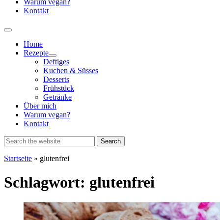
Warum vegan?
Kontakt
Home
Rezepte
Show
Deftiges
sub
Kuchen & Süsses
menu
Desserts
Frühstück
Getränke
Über mich
Warum vegan?
Kontakt
Startseite
»
glutenfrei
Schlagwort:
glutenfrei