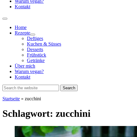
Warum vegan?
Kontakt
Home
Rezepte
Show
Deftiges
sub
Kuchen & Süsses
menu
Desserts
Frühstück
Getränke
Über mich
Warum vegan?
Kontakt
Startseite
»
zucchini
Schlagwort:
zucchini