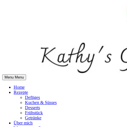
Skip
to
content
Menu
Menu
Home
Rezepte
Deftiges
Kuchen & Süsses
Desserts
Frühstück
Getränke
Über mich