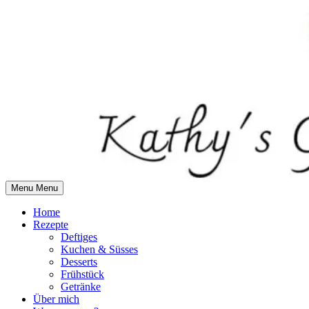
Skip
to
content
Menu
Menu
Home
Rezepte
Deftiges
Kuchen & Süsses
Desserts
Frühstück
Getränke
Über mich