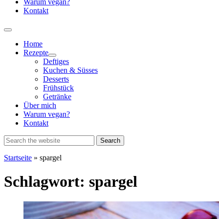
Warum vegan?
Kontakt
Home
Rezepte
Show
Deftiges
sub
Kuchen & Süsses
menu
Desserts
Frühstück
Getränke
Über mich
Warum vegan?
Kontakt
Startseite
»
spargel
Schlagwort:
spargel