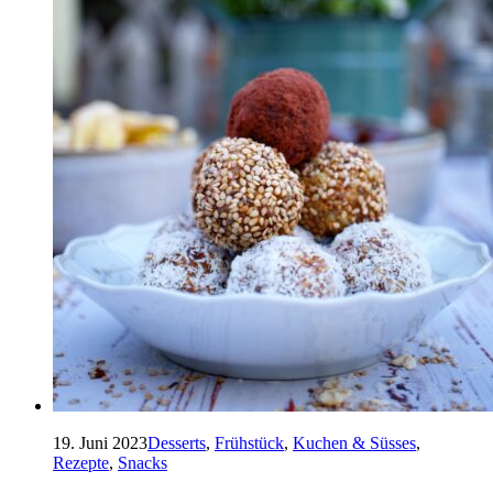
19. Juni 2023
Desserts
,
Frühstück
,
Kuchen & Süsses
,
Rezepte
,
Snacks