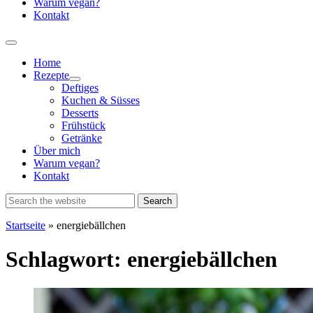
Warum vegan?
Kontakt
Home
Rezepte
Show
Deftiges
sub
Kuchen & Süsses
menu
Desserts
Frühstück
Getränke
Über mich
Warum vegan?
Kontakt
Startseite
»
energiebällchen
Schlagwort:
energiebällchen