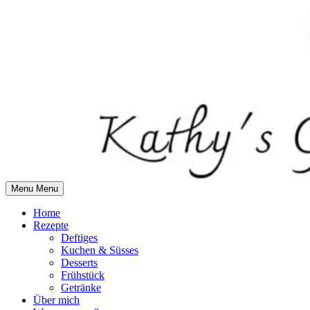
Skip
to
content
Menu
Menu
Home
Rezepte
Deftiges
Kuchen & Süsses
Desserts
Frühstück
Getränke
Über mich