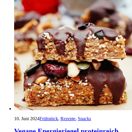
10. Juni 2024
Frühstück
,
Rezepte
,
Snacks
Vegane Energieriegel proteinreich