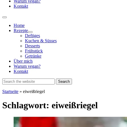
Warum vegan?
Kontakt
Home
Rezepte
Show
Deftiges
sub
Kuchen & Süsses
menu
Desserts
Frühstück
Getränke
Über mich
Warum vegan?
Kontakt
Startseite
»
eiweißriegel
Schlagwort:
eiweißriegel