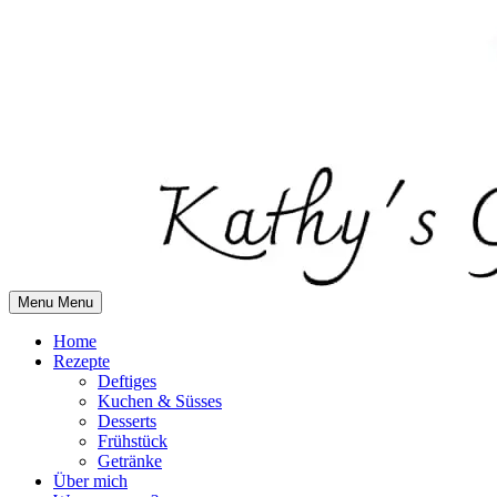
Skip
to
content
Menu
Menu
Home
Rezepte
Deftiges
Kuchen & Süsses
Desserts
Frühstück
Getränke
Über mich