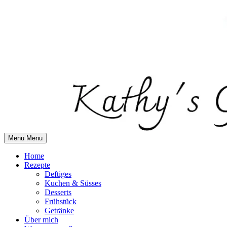
Skip
to
content
Menu
Menu
Home
Rezepte
Deftiges
Kuchen & Süsses
Desserts
Frühstück
Getränke
Über mich