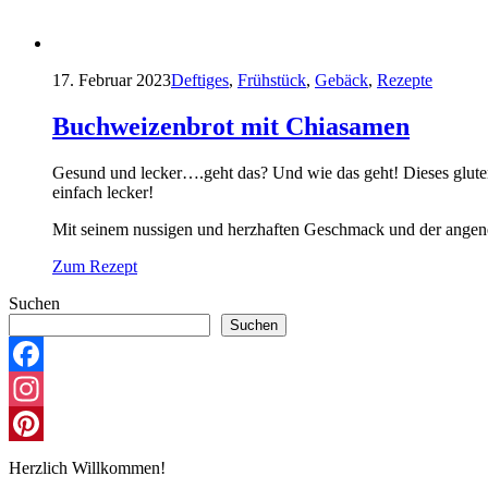
17. Februar 2023
Deftiges
,
Frühstück
,
Gebäck
,
Rezepte
Buchweizenbrot mit Chiasamen
Gesund und lecker….geht das? Und wie das geht! Dieses gluten
einfach lecker!
Mit seinem nussigen und herzhaften Geschmack und der angene
Zum Rezept
Suchen
Suchen
Facebook
Instagram
Pinterest
Herzlich Willkommen!