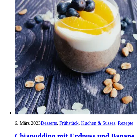
6. März 2023
Desserts
,
Frühstück
,
Kuchen & Süsses
,
Rezepte
Chiapudding mit Erdnuss und Banane 