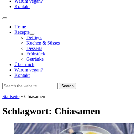
Warum vegan?
Kontakt
Home
Rezepte
Show
Deftiges
sub
Kuchen & Süsses
menu
Desserts
Frühstück
Getränke
Über mich
Warum vegan?
Kontakt
Startseite
»
Chiasamen
Schlagwort:
Chiasamen