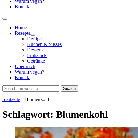
Warum vegan?
Kontakt
Home
Rezepte
Show
Deftiges
sub
Kuchen & Süsses
menu
Desserts
Frühstück
Getränke
Über mich
Warum vegan?
Kontakt
Startseite
»
Blumenkohl
Schlagwort:
Blumenkohl