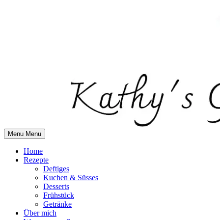
Skip
to
content
Menu
Menu
Home
Rezepte
Deftiges
Kuchen & Süsses
Desserts
Frühstück
Getränke
Über mich