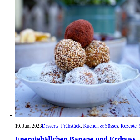
19. Juni 2023
Desserts
,
Frühstück
,
Kuchen & Süsses
,
Rezepte
,
Energiebällchen Banane und Erdnuss