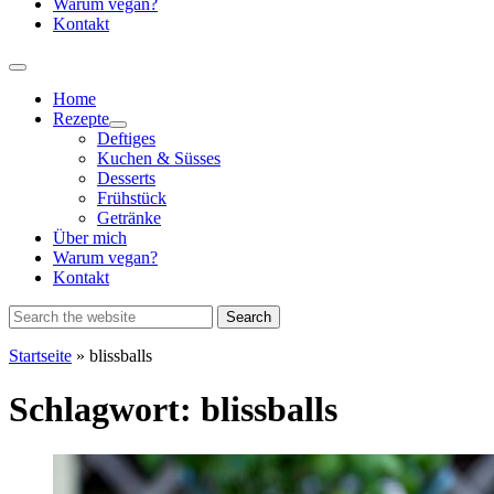
Warum vegan?
Kontakt
Home
Rezepte
Show
Deftiges
sub
Kuchen & Süsses
menu
Desserts
Frühstück
Getränke
Über mich
Warum vegan?
Kontakt
Startseite
»
blissballs
Schlagwort:
blissballs