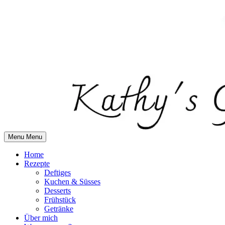
Skip
to
content
Menu
Menu
Home
Rezepte
Deftiges
Kuchen & Süsses
Desserts
Frühstück
Getränke
Über mich