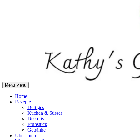
Skip
to
content
Menu
Menu
Home
Rezepte
Deftiges
Kuchen & Süsses
Desserts
Frühstück
Getränke
Über mich