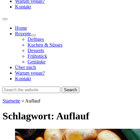
Warum vegan?
Kontakt
Home
Rezepte
Show
Deftiges
sub
Kuchen & Süsses
menu
Desserts
Frühstück
Getränke
Über mich
Warum vegan?
Kontakt
Startseite
»
Auflauf
Schlagwort:
Auflauf