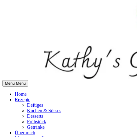
Skip
to
content
Menu
Menu
Home
Rezepte
Deftiges
Kuchen & Süsses
Desserts
Frühstück
Getränke
Über mich