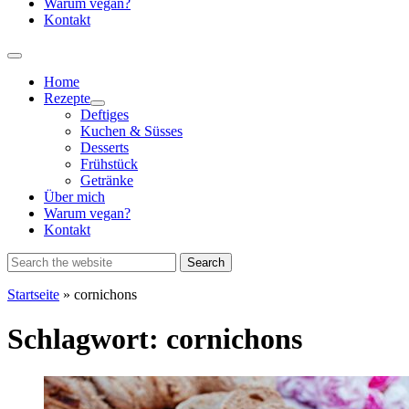
Warum vegan?
Kontakt
Home
Rezepte
Show
Deftiges
sub
Kuchen & Süsses
menu
Desserts
Frühstück
Getränke
Über mich
Warum vegan?
Kontakt
Startseite
»
cornichons
Schlagwort:
cornichons