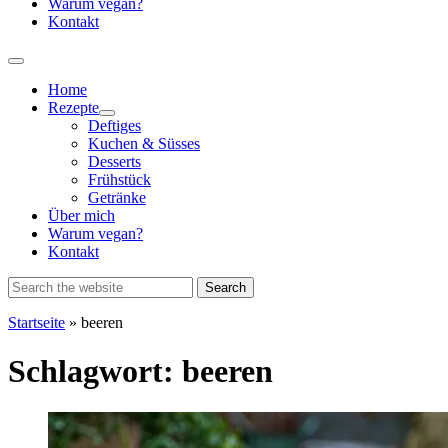
Warum vegan?
Kontakt
Home
Rezepte
Show
Deftiges
sub
Kuchen & Süsses
menu
Desserts
Frühstück
Getränke
Über mich
Warum vegan?
Kontakt
Startseite
»
beeren
Schlagwort:
beeren