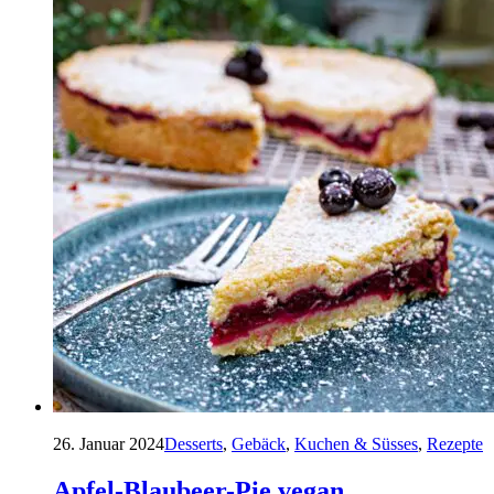
26. Januar 2024
Desserts
,
Gebäck
,
Kuchen & Süsses
,
Rezepte
Apfel-Blaubeer-Pie vegan