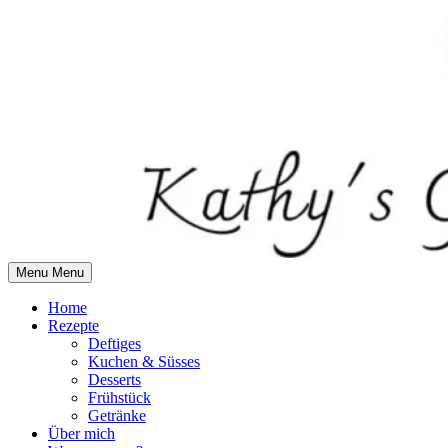
Skip
to
content
Menu
Menu
Home
Rezepte
Deftiges
Kuchen & Süsses
Desserts
Frühstück
Getränke
Über mich