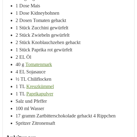
1
Dose
Mais
1
Dose
Kidneybohnen
2
Dosen
Tomaten gehackt
1
Stück
Zucchini gewürfelt
2
Stück
Zwiebeln gewürfelt
2
Stück
Knoblauchzehen gehackt
1
Stück
Paprika rot gewürfelt
2
EL
Öl
40
g
Tomatenmark
4
EL
Sojasauce
½
TL
Chiliflocken
1
TL
Kreuzkümmel
1
TL
Paprikapulver
Salz und Pfeffer
100
ml
Wasser
17
gramm
Zartbitterschokolade gehackt
4 Rippchen
Spritzer Zitronensaft