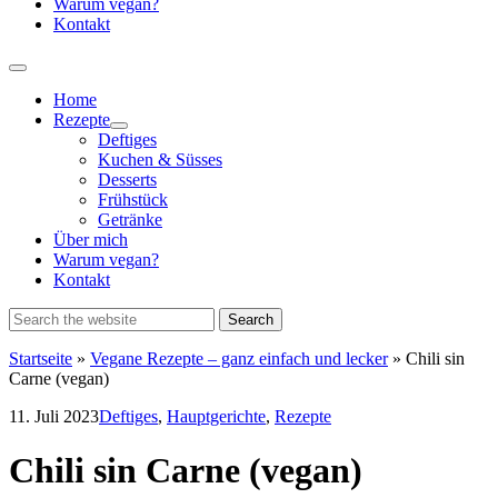
Warum vegan?
Kontakt
Home
Rezepte
Show
Deftiges
sub
Kuchen & Süsses
menu
Desserts
Frühstück
Getränke
Über mich
Warum vegan?
Kontakt
Startseite
»
Vegane Rezepte – ganz einfach und lecker
»
Chili sin
Carne (vegan)
11. Juli 2023
Deftiges
,
Hauptgerichte
,
Rezepte
Chili sin Carne (vegan)