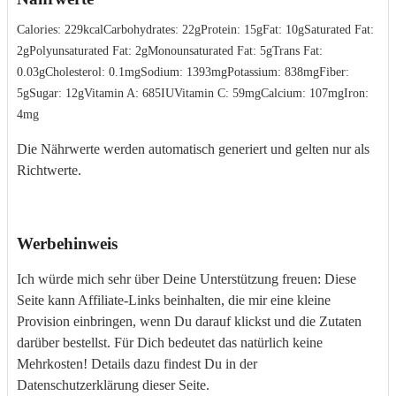
Calories:
229
kcal
Carbohydrates:
22
g
Protein:
15
g
Fat:
10
g
Saturated Fat:
2
g
Polyunsaturated Fat:
2
g
Monounsaturated Fat:
5
g
Trans Fat:
0.03
g
Cholesterol:
0.1
mg
Sodium:
1393
mg
Potassium:
838
mg
Fiber:
5
g
Sugar:
12
g
Vitamin A:
685
IU
Vitamin C:
59
mg
Calcium:
107
mg
Iron:
4
mg
Die Nährwerte werden automatisch generiert und gelten nur als
Richtwerte.
Werbehinweis
Ich würde mich sehr über Deine Unterstützung freuen: Diese
Seite kann Affiliate-Links beinhalten, die mir eine kleine
Provision einbringen, wenn Du darauf klickst und die Zutaten
darüber bestellst. Für Dich bedeutet das natürlich keine
Mehrkosten! Details dazu findest Du in der
Datenschutzerklärung dieser Seite.