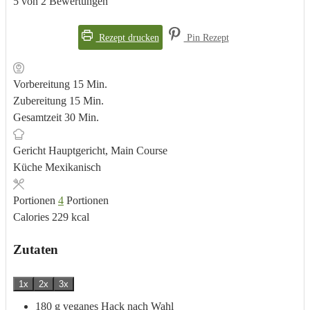
5
von
2
Bewertungen
Rezept drucken
Pin Rezept
Minuten
Vorbereitung
15
Min.
Minuten
Zubereitung
15
Min.
Minuten
Gesamtzeit
30
Min.
Gericht
Hauptgericht, Main Course
Küche
Mexikanisch
Portionen
4
Portionen
Calories
229
kcal
Zutaten
1x
2x
3x
180
g
veganes Hack nach Wahl